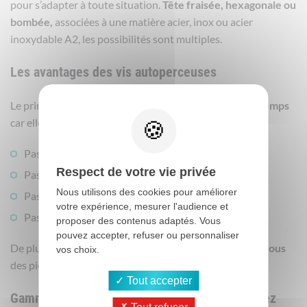
pour s’adapter à toute situation.
Tête fraisée, hexagonale ou
bombée,
associées à une matière acier, inox ou acier
inoxydable A2, les possibilités sont multiples.
Les avantages des vis autoperceuses
Le principale avantage de ce type de vis est
le gain de temps
car elles évitent un bon nombre d’opération :
Pas besoin d’outils de perçage ou de taraudage
Respect de votre vie privée
Pas de pointage
Nous utilisons des cookies pour améliorer
Pas de perçage au préalable
votre expérience, mesurer l'audience et
Pas de taraudage
proposer des contenus adaptés. Vous
pouvez accepter, refuser ou personnaliser
De plus, le pointage
évite le décalage entre les deux trous
vos choix.
des pièces à assembler.
Tout accepter
Gammes de vis autoperceuses disponibles chez