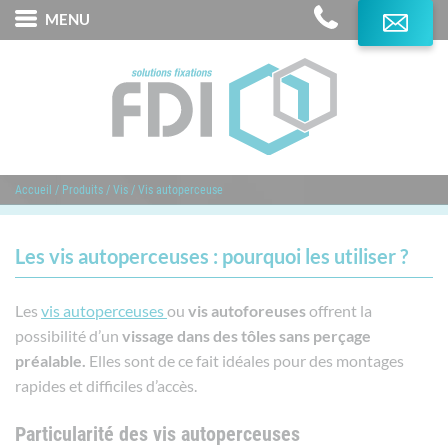
MENU
L'Expertise FDI
Produits
Services
Accueil
/
Produits
/
Vis
/
Vis autoperceuse
Marques distribuées
Domaines d'application
Les vis autoperceuses : pourquoi les utiliser ?
Contact
Les
vis autoperceuses
ou
vis autoforeuses
offrent la
possibilité d’un
vissage dans des tôles sans perçage
préalable.
Elles sont de ce fait idéales pour des montages
rapides et difficiles d’accès.
Particularité des vis autoperceuses