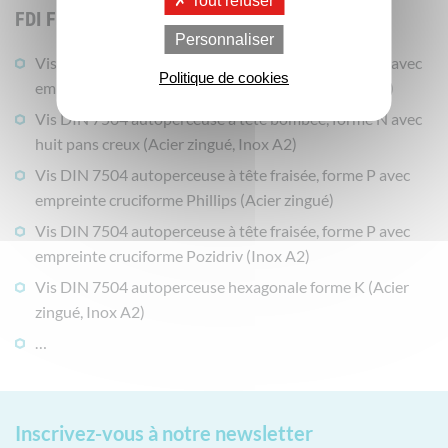
Tout refuser
FDI Fixations
Personnaliser
Vis DIN 7504 autoperceuse à tête bombée, forme N avec
Politique de cookies
empreinte cruciforme Phillips (Acier zingué, Inox A2)
Vis DIN 7504 autoperceuse à tête bombée, forme N avec
huit pans creux (Acier zingué, Inox A2)
Vis DIN 7504 autoperceuse à tête fraisée, forme P avec
empreinte cruciforme Phillips (Acier zingué)
Vis DIN 7504 autoperceuse à tête fraisée, forme P avec
empreinte cruciforme Pozidriv (Inox A2)
Vis DIN 7504 autoperceuse hexagonale forme K (Acier
zingué, Inox A2)
…
Inscrivez-vous
à notre newsletter