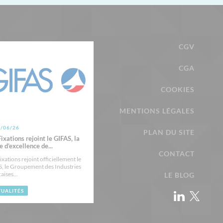
CGV
CGA
COOKIES
MENTIONS LÉGALES
2/06/26
PLAN DU SITE
ixations rejoint le GIFAS, la
re d’excellence de...
CONTACT
ixations rejoint officiellement le
, le Groupement des Industries
aises...
LE BLOG
UALITÉS