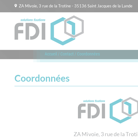
ZA Mivoie, 3 rue de la Trotine - 35136 Saint Jacques de la Lande
Accueil
/
Contact
/
Coordonnées
Coordonnées
ZA Mivoie, 3 rue de la Trot