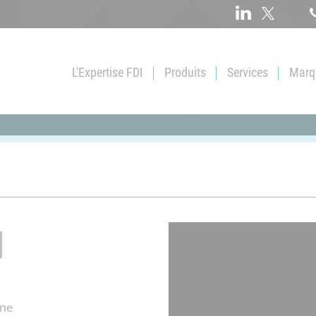
L'Expertise FDI
Produits
Services
Marqu
Qui sommes-nous ?
Vis
Pièces spécifiqu
Service logistique
Ecrous
Traitements de 
Satisfaction client
Rondelle
Pré-enduction
Démarche qualité
Tige filetée
Commande ouve
Rivet
Solution KANBA
Douille filetée
Réalisation de ki
...
ine