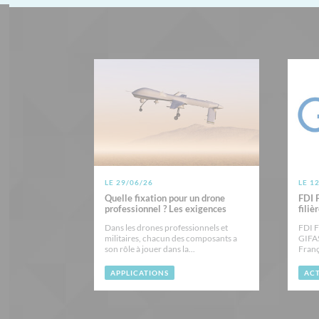
LE 29/06/26
LE 1
Quelle fixation pour un drone
FDI F
professionnel ? Les exigences
filiè
des...
Dans les drones professionnels et
FDI F
militaires, chacun des composants a
GIFAS
son rôle à jouer dans la...
Franç
APPLICATIONS
ACT