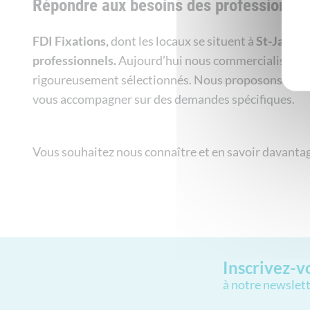
Répondre aux besoins des professionnels
FDI Fixations,
dont les locaux se situent à
St-Jacque
professionnels.
Aujourd’hui nous commercialisons d
rigoureusement sélectionnés. Nous proposons une l
vous accompagner sur des demandes spécifiques.
Vous souhaitez nous connaître et en savoir davantage
Inscrivez-v
à notre newslet