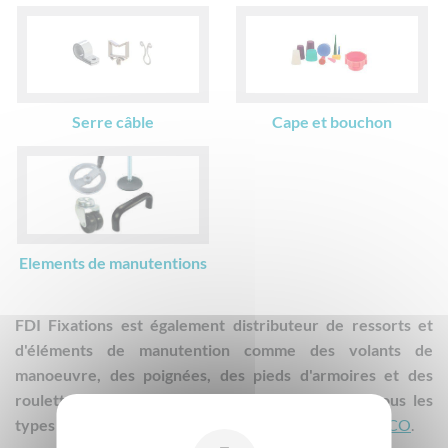
Serre câble
Cape et bouchon
Elements de manutentions
FDI Fixations est également distributeur de ressorts et
d'éléments de manutention comme des volants de
manoeuvre, des poignées, des pieds d'armoires et des
roulettes. Nous sommes en capacité de fournir tous les
types de produits de la marque
ESSENTRA
et
SOUTHCO
.