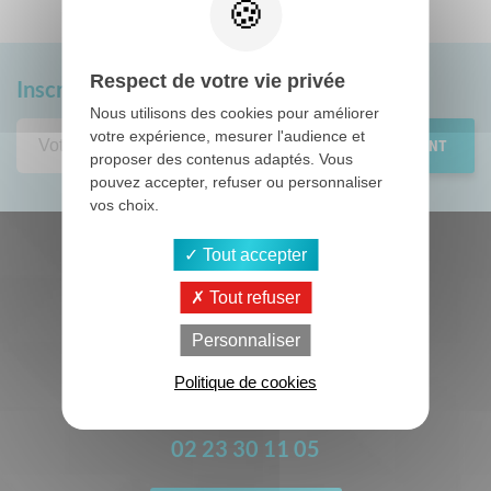
Respect de votre vie privée
Inscrivez-vous
à notre newsletter
Nous utilisons des cookies pour améliorer
votre expérience, mesurer l'audience et
proposer des contenus adaptés. Vous
pouvez accepter, refuser ou personnaliser
vos choix.
Tout accepter
Tout refuser
Personnaliser
ZA Mivoie, 3 rue de la Trotine
Politique de cookies
35136 Saint Jacques de la Lande
02 23 30 11 05