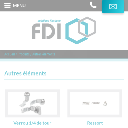
MENU
L'Expertise FDI
Produits
Services
Accueil
/
Produits
/
Autres éléments
Marques distribuées
Domaines d'application
Autres éléments
Contact
Verrou 1/4 de tour
Ressort