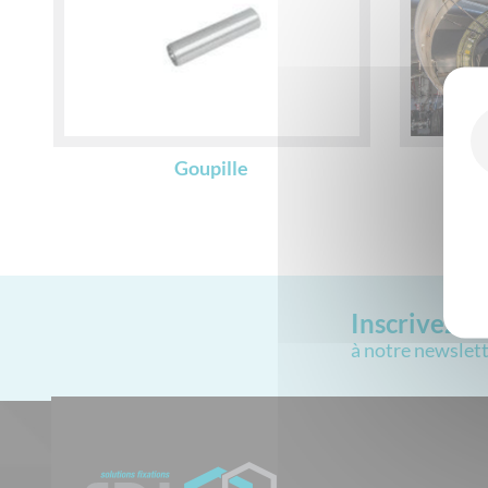
Goupille
Go
Inscrivez-v
à notre newslet