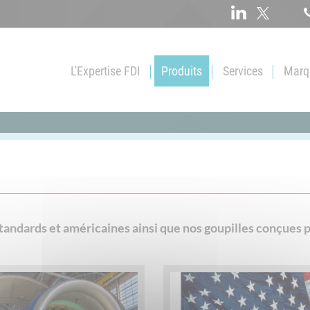
L'Expertise FDI
Produits
Services
Marqu
Qui sommes-nous ?
Vis
Pièces spécifiqu
Service logistique
Ecrous
Traitements de 
Satisfaction client
Rondelle
Pré-enduction
Démarche qualité
Tige filetée
Commande ouve
Rivet
Solution KANBA
ndards et américaines ainsi que nos goupilles conçues p
Douille filetée
Réalisation de ki
...