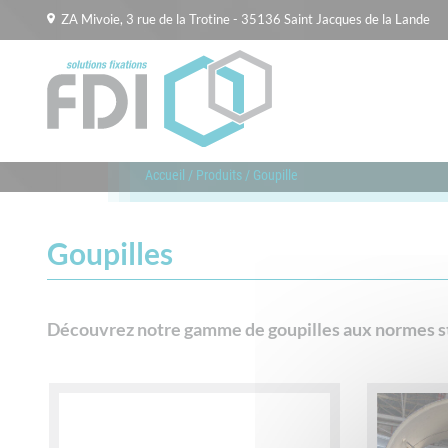
ZA Mivoie, 3 rue de la Trotine - 35136 Saint Jacques de la Lande
Accueil
/
Produits
/
Goupille
Goupilles
Découvrez notre gamme de goupilles aux normes sta