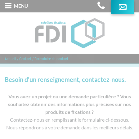
MENU
L'Expertise FDI
Produits
Services
Accueil
/
Contact
/
Formulaire de contact
Marques distribuées
Domaines d'application
Besoin d'un renseignement, contactez-nous.
Contact
Vous avez un projet ou une demande particulière ? Vous
souhaitez obtenir des informations plus précises sur nos
produits de fixations ?
Contactez-nous en remplissant le formulaire ci-dessous.
Nous répondrons à votre demande dans les meilleurs délais.