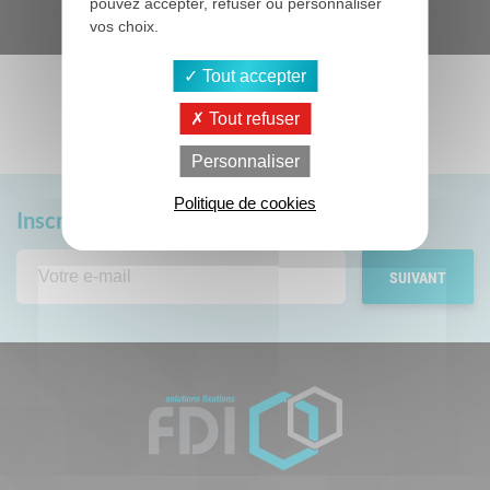
pouvez accepter, refuser ou personnaliser
reCAPTCHA est désactivé.
vos choix.
Autoriser
Tout accepter
Tout refuser
Personnaliser
Politique de cookies
Inscrivez-vous
à notre newsletter