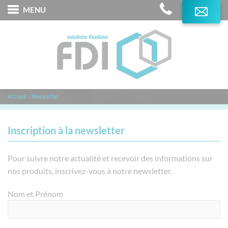
MENU
L'Expertise FDI
Produits
Services
Accueil
/
Newsletter
Marques distribuées
Domaines d'application
Inscription à la newsletter
Contact
Pour suivre notre actualité et recevoir des informations sur
nos produits, inscrivez-vous à notre newsletter.
Nom et Prénom