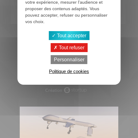
votre expérience, mesurer l'audience et
proposer des contenus adaptés. Vous
pouvez accepter, refuser ou personnaliser
vos choix.
ZA Mivoie, 3 rue de la Trotine
Tout accepter
35136 Saint Jacques de la Lande
Tout refuser
02 23 30 11 05
Personnaliser
Politique de cookies
NOUS RENDRE VISITE
Création