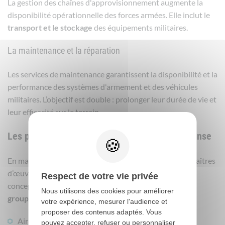
La gestion des chaînes d'approvisionnement augmente la
disponibilité opérationnelle des forces armées. Elle inclut le
transport et le stockage
des équipements militaires.
La maintenance et la réparation
Les services de maintenance garantissent la disponibilité et la
performance des systèmes d'armement et des véhicules
militaires. L’objectif est double : prolonger leur durée de vie et
leur efficacité sur le terrain.
Les principales entreprises françaises de défense
En majorité,
l’industrie de défense
est constituée de maîtres
d’œuvres industriels chargés par l’État de veiller à la
Respect de votre vie privée
conception des systèmes d’armes. Il s’agit des
grands
Nous utilisons des cookies pour améliorer
groupes de défense
tels que :
votre expérience, mesurer l'audience et
proposer des contenus adaptés. Vous
Airbus Defence & Space ;
pouvez accepter, refuser ou personnaliser