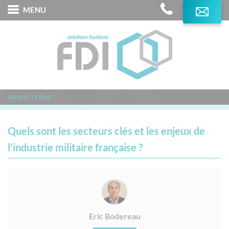
MENU
L'Expertise FDI
Produits
Services
Accueil
/
Le blog
Marques distribuées
Domaines d'application
Quels sont les secteurs clés et les enjeux de
l'industrie militaire française ?
Contact
Eric Bodereau