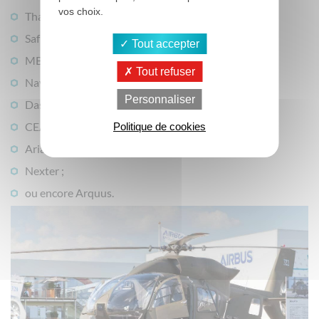
vos choix.
Thales ;
Safran ;
Tout accepter
MBDA ;
Tout refuser
Naval Group ;
Personnaliser
Dassault Aviation ;
CEA ;
Politique de cookies
Ariane Group ;
Nexter ;
ou encore Arquus.