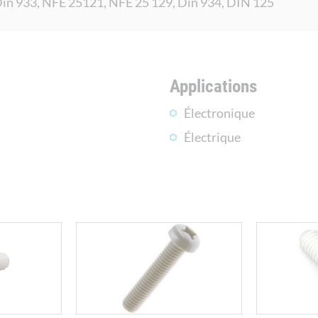
in 933, NFE 25121, NFE 25 129, Din 934, DIN 125
Applications
Électronique
Électrique