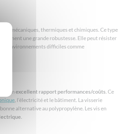
étés mécaniques, thermiques et chimiques. Ce type
 également une grande robustesse. Elle peut résister
c des environnements difficiles comme
dent un
excellent rapport performances/coûts
. Ce
ronique
, l’électricité et le bâtiment. La visserie
s bonne alternative au polypropylène. Les vis en
lectrique
.