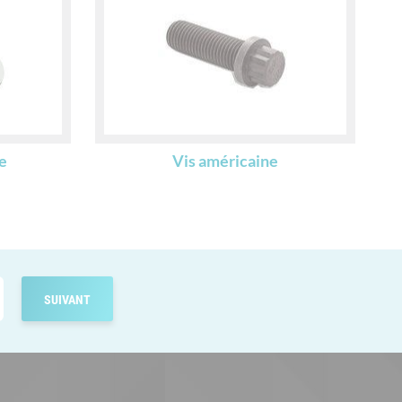
e
Vis américaine