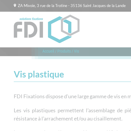
ZA Mivoie, 3 rue de la Trotine - 35136 Saint Jacques de la Lande
Accueil
/
Produits
/
Vis
Vis plastique
FDI Fixations dispose d'une large gamme de vis en m
Les vis plastiques permettent l’assemblage de p
résistance à l’arrachement et/ou au cisaillement.