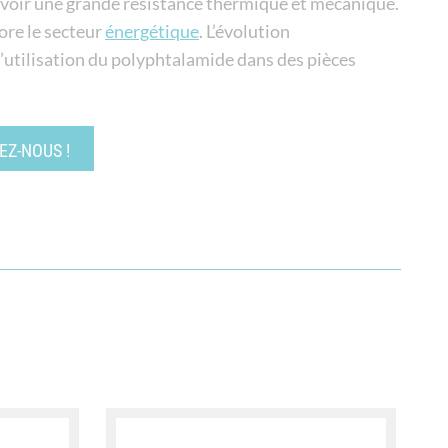
d’avoir une grande résistance thermique et mécanique.
ore le secteur
énergétique
. L’évolution
l’utilisation du polyphtalamide dans des pièces
Z-NOUS !