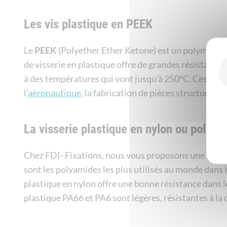
Les vis plastique en PEEK
Le
PEEK
(Polyether Ether Ketone) est un polymère 
de visserie en plastique offre de grandes résistances
à des températures qui vont jusqu’à 250°C. Ces viss
l
’aéronautique
, la fabrication de pièces structurell
La visserie plastique en nylon ou polyam
Chez FDI- Fixations, nous vous proposons une visse
sont les polyamides les plus utilisés au monde dans 
plastique en nylon offre une bonne résistance dans 
plastique PA66 et PA6 sont légères, résistantes à la