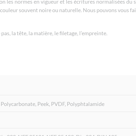
on les normes en vigueur et les écritures normalisées du 
Voir tout
a couleur souvent noire ou naturelle. Nous pouvons vous fai
pas, la tête, la matière, le filetage, l’empreinte.
, Polycarbonate, Peek, PVDF, Polyphtalamide