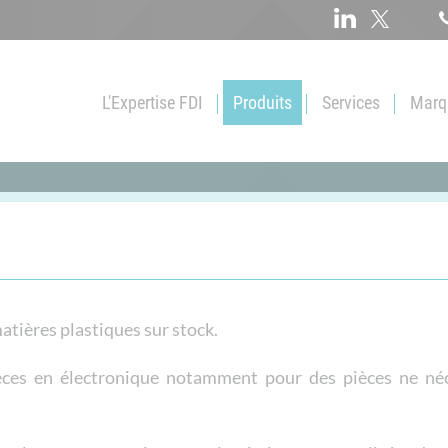
L'Expertise FDI
Produits
Services
Marqu
Qui sommes-nous ?
Vis
Pièces spécifiqu
Service logistique
Ecrous
Traitements de 
Satisfaction client
Rondelle
Pré-enduction
Démarche qualité
Tige filetée
Commande ouve
Rivet
Solution KANBA
atières plastiques sur stock.
Douille filetée
Réalisation de ki
ièces en électronique notamment pour des pièces ne né
...