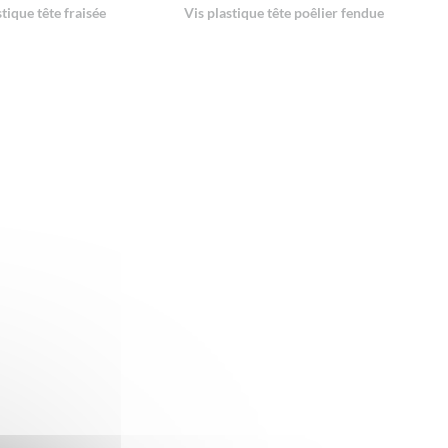
stique tête fraisée
Vis plastique tête poêlier fendue