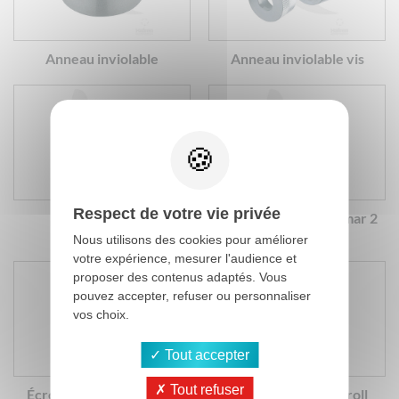
Anneau inviolable
Anneau inviolable vis
Respect de votre vie privée
Écrou inviolable
Écrou inviolable Kinmar 2
autocassant
sens
Nous utilisons des cookies pour améliorer
votre expérience, mesurer l'audience et
proposer des contenus adaptés. Vous
pouvez accepter, refuser ou personnaliser
vos choix.
Tout accepter
Tout refuser
Écrou inviolable Kinmar
Écrou inviolable Scroll