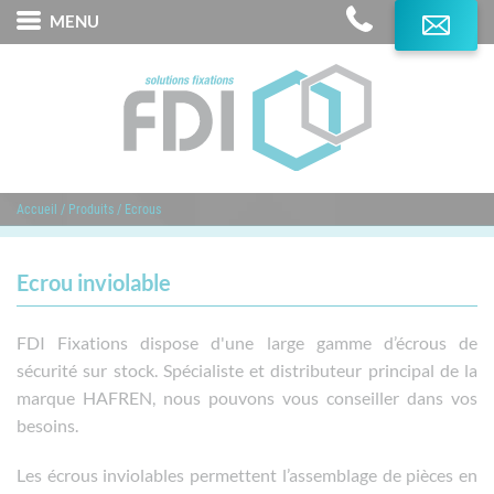
MENU
L'Expertise FDI
Produits
Services
Accueil
/
Produits
/
Ecrous
Marques distribuées
Domaines d'application
Ecrou inviolable
Contact
FDI Fixations dispose d'une large gamme d’écrous de
sécurité sur stock. Spécialiste et distributeur principal de la
marque HAFREN, nous pouvons vous conseiller dans vos
besoins.
Les écrous inviolables permettent l’assemblage de pièces en