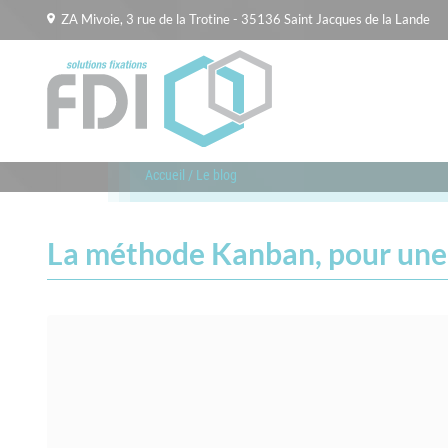
ZA Mivoie, 3 rue de la Trotine - 35136 Saint Jacques de la Lande
Accueil
/
Le blog
La méthode Kanban, pour une g