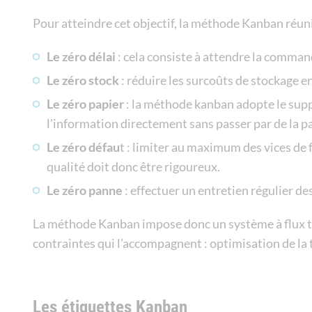
Pour atteindre cet objectif, la méthode Kanban réuni
Le zéro délai
: cela consiste à attendre la command
Le zéro stock
: réduire les surcoûts de stockage 
Le zéro papier
: la méthode kanban adopte le suppo
l'information directement sans passer par de la pa
Le zéro défau
t : limiter au maximum des vices de f
qualité doit donc être rigoureux.
Le zéro panne
: effectuer un entretien régulier d
La méthode Kanban impose donc un système à flux tiré
contraintes qui l’accompagnent : optimisation de la t
Les étiquettes Kanban