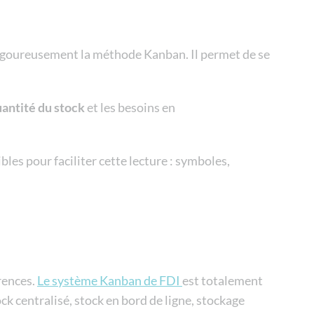
rigoureusement la méthode Kanban. Il permet de se
uantité du stock
et les besoins en
les pour faciliter cette lecture : symboles,
rences.
Le système Kanban de FDI
est totalement
ck centralisé, stock en bord de ligne, stockage